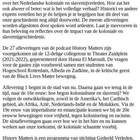
over het Nederlandse koloniale en slavernijverleden. Hoe zat het
ook alweer of beter: wat is het volledige verhaal? Historici en andere
experts vertellen het je én helpen je te begrijpen hoe dit deel van
onze geschiedenis nog altijd doorwerkt. De meeste afleveringen
worden afgesloten door spoken word artiesten. Laat je meevoeren in
hun beleving en reflecties over de impact van de koloniale en
slavernijgeschiedenis.
De 27 afleveringen van de podcast History Matters zijn
voortgekomen uit de 12-delige collegetour in Theater Zuidplein
(2021-2022), gepresenteerd door Hasna El Maroudi. De vragen
voor de gasten zijn voorbereid samen met studenten van
Hogeschool Rotterdam, Albeda en Zadkine, in de kritische geest
van de Black Lives Matter beweging.
Aflevering 1 begint in de stad van nu. Daarna gaan we terug in de
tijd, naar de 16e eeuw: hoe begon kolonialisme en slavernij? We
volgen de ontwikkelingen, zowel in de Amerika’s, het Caribisch
gebied, als Afrika, Azië, Nederlands-Indië en de Molukken. Via de
19e eeuw van imperialisme en emancipatie komen we bij de 20e
eeuwse bewegingen voor vrijheid, tegen kolonisering en racisme.
De slotafleveringen gaan over hoe we in het hier en nu kunnen
werken aan onze toekomst, de koloniale schaamte voorbij.
History Matters is een programma van stichting Gedeeld Verleden,