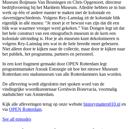
Museum Boijmans Van Beuningen en Chris Opgenoort, directeur
bedrijfsvoering bij het Maritiem Museum. Alledrie hebben ze in hun
werk op één of andere manier te maken met de koloniale en
slavernijgeschiedenis. Volgens Rey-Lamslag zit de koloniale blik
eigenlijk in alle musea: “Je moet je er bewust van zijn dat dit een
blik was waarmee vroeger werd gekeken.” Van Dongen legt uit dat
het hele construct van een etnografisch museum in de kern een
koloniale uitvinding is. Hoe je als museum kunt dekoloniseren is
volgens Rey-Lamslag iets wat in de hele breedte moet gebeuren.
Niet alleen door te kijken naar de collectie, maar door te kijken naar
het publiek, het programma, partners en personeel.
In een kort fragment gemaakt door OPEN Rotterdam legt
programmamaker Anouk Estourgie uit hoe het nieuwe Museum
Rotterdam een stadsmuseum van alle Rotterdammers kan worden.
De aflevering wordt afgesloten met spoken word van de
vindingrijke woordkunstenaar Gershwin Bonevacia, voormalig
stadsdichter van Amsterdam.
Kijk alle afleveringen terug op onze website
historymatters010.nl
en
via
OPEN Rotterdam
.
See all episodes