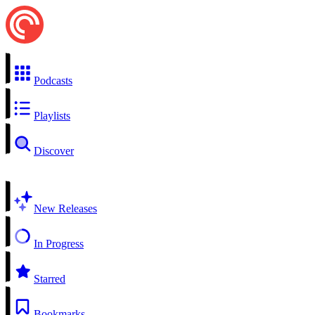
Podcasts
Playlists
Discover
New Releases
In Progress
Starred
Bookmarks