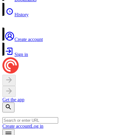
History
Create account
Sign in
Get the app
Create account
Log in