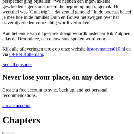
perspectief ging bijstellen: “We hebben een ingewikkelde
geschiedenis gereconstrueerd die begon bij mijn ongemak. De
werktitel was ‘Guilt trip’… dat zegt al genoeg!” In de podcast beleef
je mee hoe in de families Duin en Bouva het zwijgen over het
slavernijverleden voorzichtig wordt verbroken.
Aan het einde van dit gesprek draagt woordkunstenaar Rik Zutphen,
alias de Droominee, een nieuw stuk spoken word voor.
Kijk alle afleveringen terug op onze website
historymatters010.nl
en
via
OPEN Rotterdam
.
See all episodes
Never lose your place, on any device
Create a free account to sync, back up, and get personal
recommendations.
Create account
Chapters