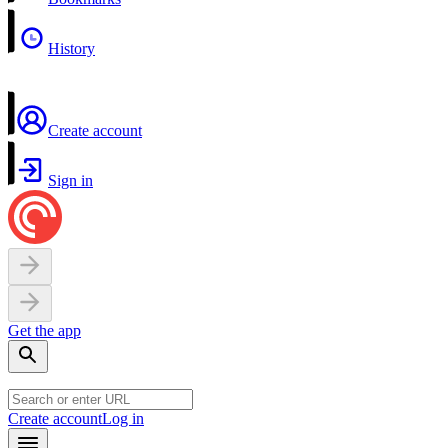
History
Create account
Sign in
Get the app
Create account
Log in