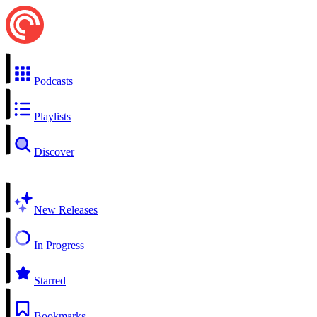
Podcasts
Playlists
Discover
New Releases
In Progress
Starred
Bookmarks