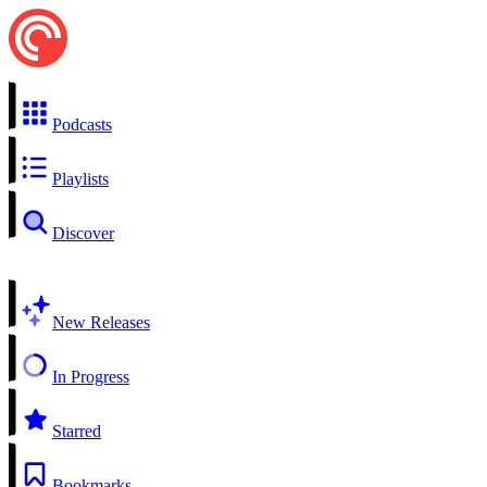
Podcasts
Playlists
Discover
New Releases
In Progress
Starred
Bookmarks