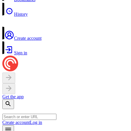
History
Create account
Sign in
Get the app
Create account
Log in