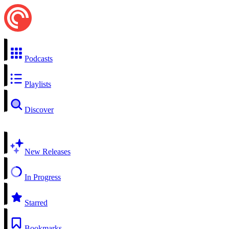
Podcasts
Playlists
Discover
New Releases
In Progress
Starred
Bookmarks