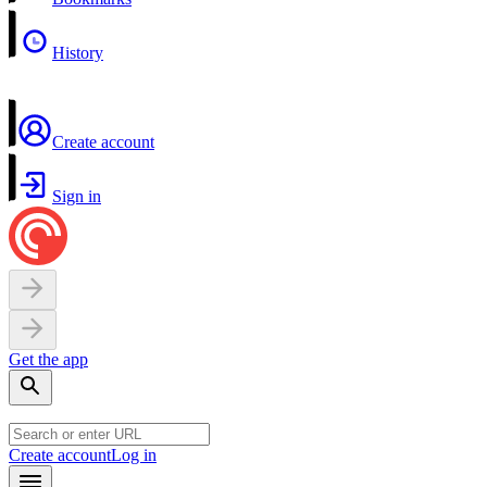
History
Create account
Sign in
Get the app
Create account
Log in