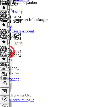
Le jour du grand pardon
Dec 4, 2024
14 mins
History
S9 E5
·
S9 E4
Aug 21, 2024
Des couvertures et le boulanger
Aug 21, 2024
10 mins
S9 E4
·
Create account
S9 E3
Aug 21, 2024
Le corbeau
Aug 21, 2024
9 mins
Sign in
S9 E3
·
S9 E2
May 20, 2024
New-york
May 20, 2024
11 mins
S9 E2
·
Jan 13, 2024
Jan 13, 2024
4 mins
Get the app
Create account
Log in