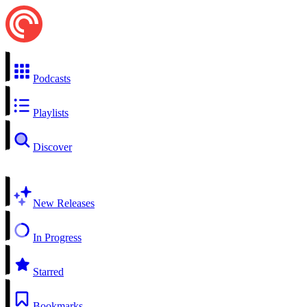
Podcasts
Playlists
Discover
New Releases
In Progress
Starred
Bookmarks