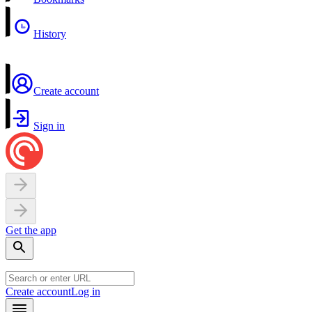
History
Create account
Sign in
Get the app
Create account
Log in