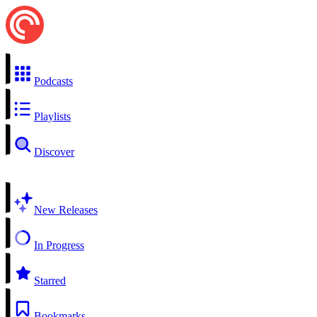
Podcasts
Playlists
Discover
New Releases
In Progress
Starred
Bookmarks