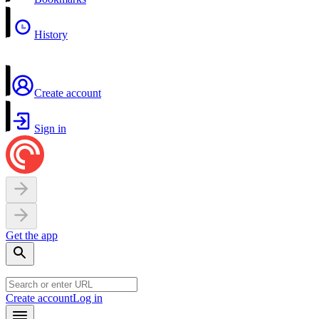
History
Create account
Sign in
Get the app
Create account
Log in