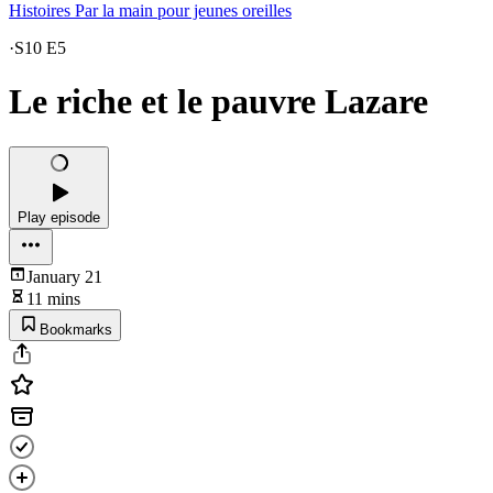
Histoires Par la main pour jeunes oreilles
·
S10 E5
Le riche et le pauvre Lazare
Play episode
January 21
11 mins
Bookmarks