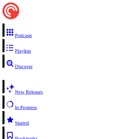
Podcasts
Playlists
Discover
New Releases
In Progress
Starred
Bookmarks