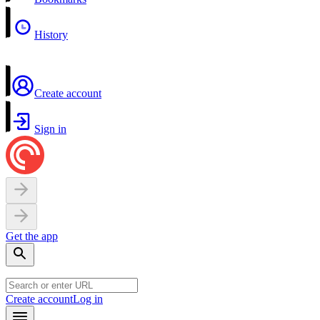
History
Create account
Sign in
Get the app
Create account
Log in