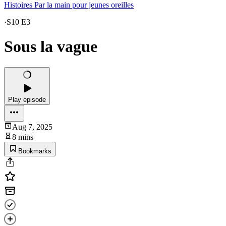
Histoires Par la main pour jeunes oreilles
·
S10 E3
Sous la vague
Play episode
Aug 7, 2025
8 mins
Bookmarks