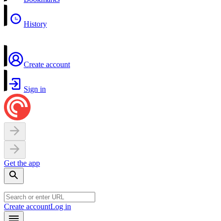
History
Create account
Sign in
Get the app
Create account
Log in