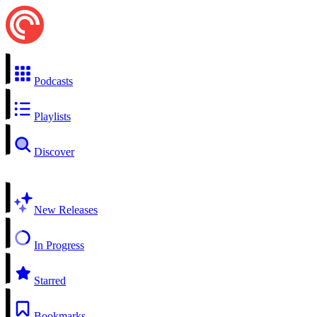
Podcasts
Playlists
Discover
New Releases
In Progress
Starred
Bookmarks