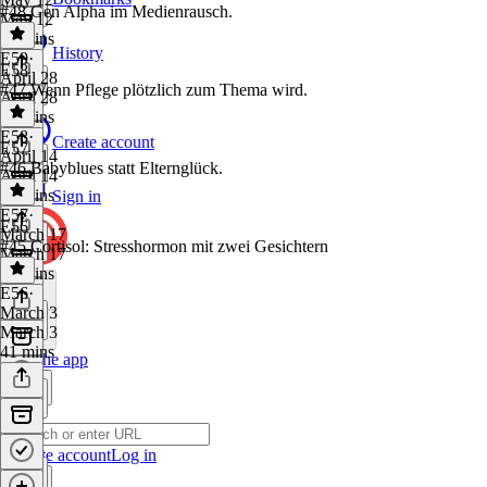
#48 Gen Alpha im Medienrausch.
May 12
42 mins
History
E59
·
E58
April 28
#47 Wenn Pflege plötzlich zum Thema wird.
April 28
41 mins
E58
·
Create account
E57
April 14
#46 Babyblues statt Elternglück.
April 14
42 mins
Sign in
E57
·
E56
March 17
#45 Cortisol: Stresshormon mit zwei Gesichtern
March 17
42 mins
E56
·
March 3
March 3
41 mins
Get the app
Create account
Log in