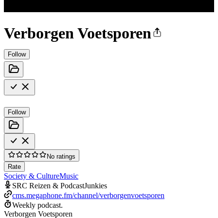
Verborgen Voetsporen
Follow
Follow
No ratings
Rate
Society & Culture
Music
SRC Reizen & PodcastJunkies
cms.megaphone.fm/channel/verborgenvoetsporen
Weekly podcast.
Verborgen Voetsporen