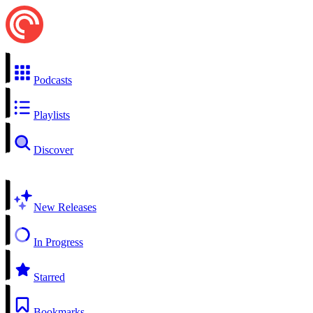
Podcasts
Playlists
Discover
New Releases
In Progress
Starred
Bookmarks