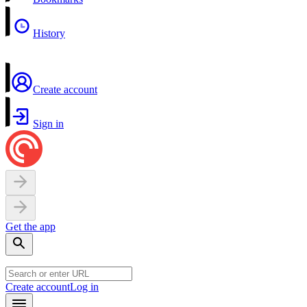
History
Create account
Sign in
Get the app
Create account
Log in