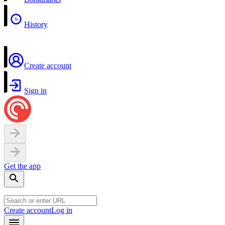
History
Create account
Sign in
Get the app
Create account
Log in