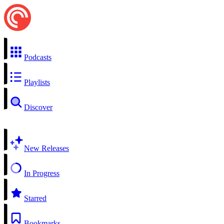
Podcasts
Playlists
Discover
New Releases
In Progress
Starred
Bookmarks