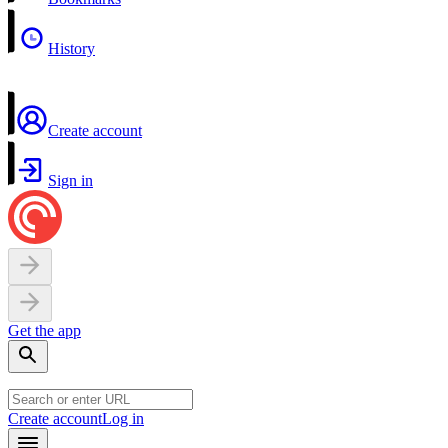
History
Create account
Sign in
Get the app
Create account
Log in