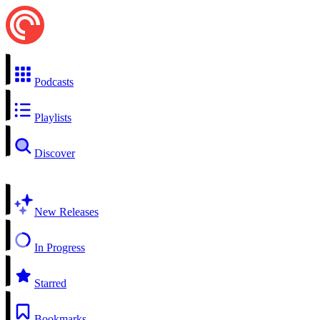
Podcasts
Playlists
Discover
New Releases
In Progress
Starred
Bookmarks