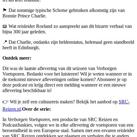
🏴󠁧󠁢󠁳󠁣󠁴󠁿 Dat sommige typische Schotse gebruiken afkomstig zijn van
Bonnie Prince Charlie.
📖 Wat reisleider Roeland zo aanspreekt aan dit bizarre verhaal van
bijna 300 jaar geleden.
📍 Dat Charlie, ondanks zijn heldenstatus, helemaal geen standbeeld
heeft in Edinburgh.
Ontdek meer:
Dit was de laatste aflevering van dit seizoen van Verborgen
Voetsporen. Bedankt voor het luisteren! Wil je weten wanneer er in
de toekomst nieuwe afleveringen online komen? Abonneer je op
deze podcast en krijg direct een melding wanneer er een nieuwe
aflevering beschikbaar is!
👉 Wil je zelf een cultuurreis maken? Bekijk het aanbod op
SRC-
Reizen.nl
.
Over de serie:
In
Verborgen Voetsporen
, een productie van SRC Reizen en
PodcastJunkies, volgen we in elke aflevering de voetsporen van een
beroemdheid in een Europese stad. Samen met een ervaren reisleider
van SRC Reizen ontdekken we plaatsen en verhalen die je anders