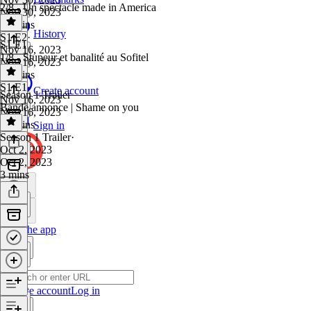
2/8 - Un spectacle made in America
Nov 30, 2023
28 mins
History
S1 E2
·
S1 E1
Nov 16, 2023
1/8 - Stupeur et banalité au Sofitel
Nov 16, 2023
27 mins
S1 E1
·
Create account
Season 1 Trailer
Nov 16, 2023
Bande annonce | Shame on you
Nov 16, 2023
24 mins
Sign in
Season 1 Trailer
·
Oct 2, 2023
Oct 2, 2023
3 mins
Get the app
Create account
Log in