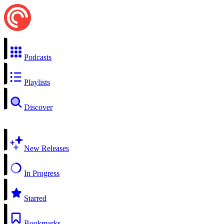
Podcasts
Playlists
Discover
New Releases
In Progress
Starred
Bookmarks