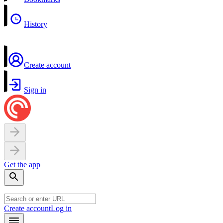
History
Create account
Sign in
Get the app
Create account
Log in