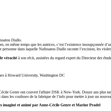
fissatou Diallo.
ors, en même temps que les autrices, c’est l’existence insoupçonnée d’un
e personne dans laquelle Nafissatou Diallo raconte l’excision, les violen
e véracité
à son récit, assistées du regard expert du Directeur des étu
caines à Howard University, Washington DC
-Cécile Genre ont couvert l'affaire DSK à New-York. Douze ans plus ta
t dans les coulisses de la fabrique de l’info pour mettre à jour un nouve
es imaginé et animé par Anne-Cécile Genre et Marine Pradel