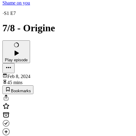
Shame on you
·
S1 E7
7/8 - Origine
Play episode
Feb 8, 2024
45 mins
Bookmarks