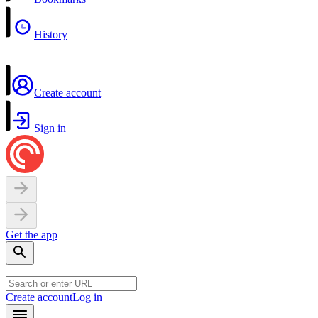
History
Create account
Sign in
Get the app
Create account
Log in