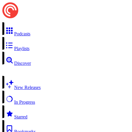
Podcasts
Playlists
Discover
New Releases
In Progress
Starred
Bookmarks