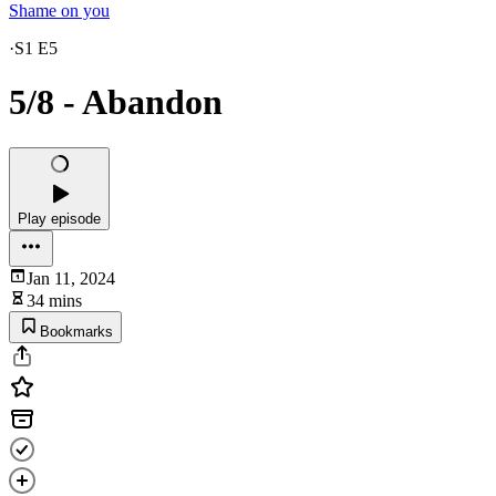
Shame on you
·
S1 E5
5/8 - Abandon
Play episode
Jan 11, 2024
34 mins
Bookmarks