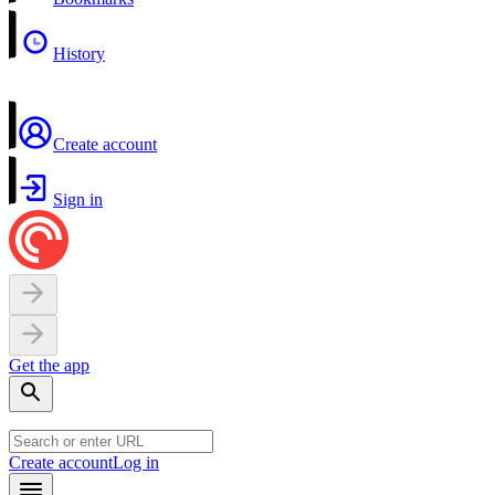
History
Create account
Sign in
Get the app
Create account
Log in