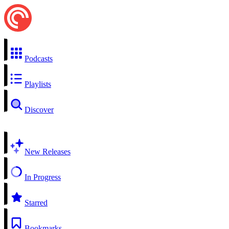
Podcasts
Playlists
Discover
New Releases
In Progress
Starred
Bookmarks