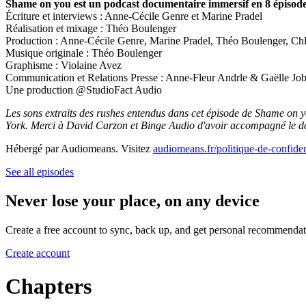
Shame on you est un podcast documentaire immersif en 8 épisod
Écriture et interviews : Anne-Cécile Genre et Marine Pradel
Réalisation et mixage : Théo Boulenger
Production : Anne-Cécile Genre, Marine Pradel, Théo Boulenger, Chl
Musique originale : Théo Boulenger
Graphisme : Violaine Avez
Communication et Relations Presse : Anne-Fleur Andrle & Gaëlle Jo
Une production @StudioFact Audio
Les sons extraits des rushes entendus dans cet épisode de Shame on y
York. Merci à David Carzon et Binge Audio d'avoir accompagné le déb
Hébergé par Audiomeans. Visitez
audiomeans.fr/politique-de-confiden
See all episodes
Never lose your place, on any device
Create a free account to sync, back up, and get personal recommendat
Create account
Chapters