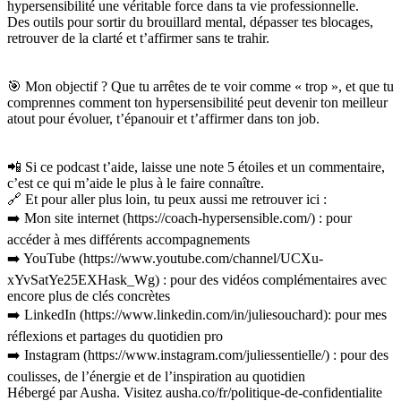
hypersensibilité une véritable force dans ta vie professionnelle.
Des outils pour sortir du brouillard mental, dépasser tes blocages,
retrouver de la clarté et t’affirmer sans te trahir.
🎯 Mon objectif ? Que tu arrêtes de te voir comme « trop », et que tu
comprennes comment ton hypersensibilité peut devenir ton meilleur
atout pour évoluer, t’épanouir et t’affirmer dans ton job.
📲 Si ce podcast t’aide, laisse une note 5 étoiles et un commentaire,
c’est ce qui m’aide le plus à le faire connaître.
🔗 Et pour aller plus loin, tu peux aussi me retrouver ici :
➡️ Mon site internet (https://coach-hypersensible.com/) : pour
accéder à mes différents accompagnements
➡️ YouTube (https://www.youtube.com/channel/UCXu-
xYvSatYe25EXHask_Wg) : pour des vidéos complémentaires avec
encore plus de clés concrètes
➡️ LinkedIn (https://www.linkedin.com/in/juliesouchard): pour mes
réflexions et partages du quotidien pro
➡️ Instagram (https://www.instagram.com/juliessentielle/) : pour des
coulisses, de l’énergie et de l’inspiration au quotidien
Hébergé par Ausha. Visitez ausha.co/fr/politique-de-confidentialite