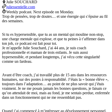
Julie SOUCHARD
juliessentielle.com
Weekly podcast.
Next episode on
Monday
.
Trop de pensées, trop de doutes… et une énergie qui s’épuise au fil
des semaines.
Si tu es hypersensible, que tu as un mental qui mouline non-stop,
une charge mentale qui explose, et que tu peines à t’affirmer dans
ton job, ce podcast est fait pour toi.
Je m’appelle Julie Souchard, j’ai 44 ans, je suis coach
professionnelle et maman de trois enfants. Je suis aussi
hypersensible, et pendant longtemps, j’ai vécu cette singularité
comme un fardeau.
Avant d’être coach, j’ai travaillé plus de 15 ans dans les ressources
humaines, sur des postes à responsabilité. J’étais la « bonne élève »,
toujours dans l’adaptation… au point de ne plus savoir qui j’étais
vraiment. Je ne me posais jamais les bonnes questions, je faisais ce
qu’on attendait de moi, mais au fond, je me sentais perdue, enfermée
dans un fonctionnement qui ne me ressemblait pas.
Quand j’ai commencé à m’intéresser au développement personnel,