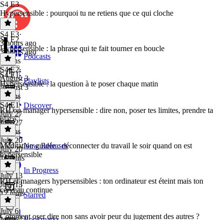
S4 E3
Hypersensible : pourquoi tu ne retiens que ce qui cloche
S4 E3
·
S4 E2
3 hours ago
Hypersensible : la phrase qui te fait tourner en boucle
3 hours ago
Podcasts
6 mins
S4 E2
·
S4 E1
August 3
Playlists
Hypersensible : la question à te poser chaque matin
August 3
6 mins
S4 E1
·
Discover
RH ou manager hypersensible : dire non, poser tes limites, prendre ta
July 27
place
July 27
9 mins
July 20
Méditation guidée : déconnecter du travail le soir quand on est
New Releases
July 20
hypersensible
16 mins
In Progress
July 13
RH et managers hypersensibles : ton ordinateur est éteint mais ton
July 13
cerveau continue
12 mins
Starred
July 6
Comment oser dire non sans avoir peur du jugement des autres ?
Bookmarks
July 6