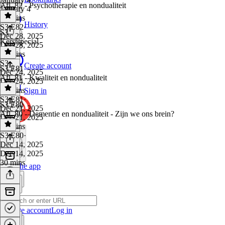
Afl. 82 - Psychotherapie en nondualiteit
January 4
32 mins
History
S3 E82
·
S3
Dec 28, 2025
Kerstspecial
Dec 28, 2025
48 mins
S3
·
Create account
S3 E81
Dec 24, 2025
Afl. 81 - Kwaliteit en nondualiteit
Dec 24, 2025
39 mins
Sign in
S3 E81
·
S3 E80
Dec 21, 2025
Afl. 80 - Dementie en nondualiteit - Zijn we ons brein?
Dec 21, 2025
30 mins
S3 E80
·
Dec 14, 2025
Dec 14, 2025
30 mins
Get the app
Create account
Log in