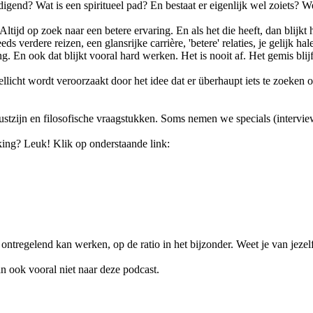
gend? Wat is een spiritueel pad? En bestaat er eigenlijk wel zoiets? W
 Altijd op zoek naar een betere ervaring. En als het die heeft, dan blijkt
 verdere reizen, een glansrijke carrière, 'betere' relaties, je gelijk hal
g. En ook dat blijkt vooral hard werken. Het is nooit af. Het gemis blijf
licht wordt veroorzaakt door het idee dat er überhaupt iets te zoeken of 
ewustzijn en filosofische vraagstukken. Soms nemen we specials (intervie
king? Leuk! Klik op onderstaande link:
tregelend kan werken, op de ratio in het bijzonder. Weet je van jezelf
an ook vooral niet naar deze podcast.