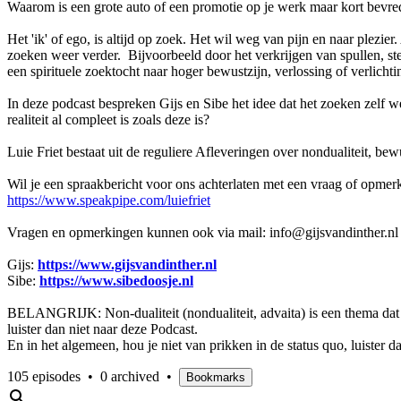
Waarom is een grote auto of een promotie op je werk maar kort bevredi
Het 'ik' of ego, is altijd op zoek. Het wil weg van pijn en naar plezier.
zoeken weer verder. Bijvoorbeeld door het verkrijgen van spullen, steeds
een spirituele zoektocht naar hoger bewustzijn, verlossing of verlichtin
In deze podcast bespreken Gijs en Sibe het idee dat het zoeken zelf wel
realiteit al compleet is zoals deze is?
Luie Friet bestaat uit de reguliere Afleveringen over nondualiteit, b
Wil je een spraakbericht voor ons achterlaten met een vraag of opmer
https://www.speakpipe.com/luiefriet
Vragen en opmerkingen kunnen ook via mail: info@gijsvandinther.nl
Gijs:
https://www.gijsvandinther.nl
Sibe:
https://www.sibedoosje.nl
BELANGRIJK: Non-dualiteit (nondualiteit, advaita) is een thema dat on
luister dan niet naar deze Podcast.
En in het algemeen, hou je niet van prikken in de status quo, luister d
105 episodes
•
0 archived
•
Bookmarks