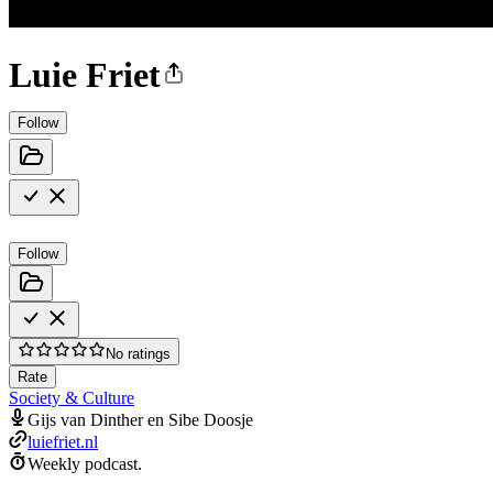
Luie Friet
Follow
Follow
No ratings
Rate
Society & Culture
Gijs van Dinther en Sibe Doosje
luiefriet.nl
Weekly podcast.