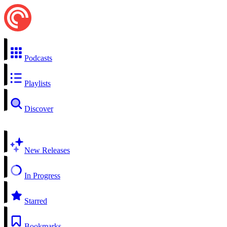
Podcasts
Playlists
Discover
New Releases
In Progress
Starred
Bookmarks