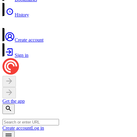
History
Create account
Sign in
Get the app
Create account
Log in