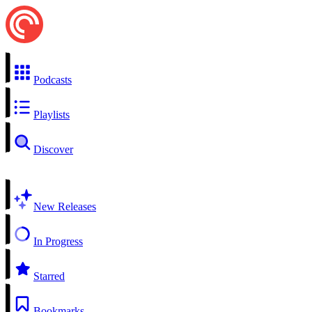
Podcasts
Playlists
Discover
New Releases
In Progress
Starred
Bookmarks