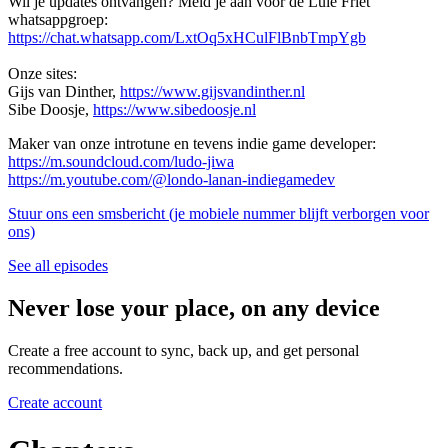
Wil je updates ontvangen? Meld je aan voor de Luie Friet
whatsappgroep:
https://chat.whatsapp.com/LxtOq5xHCulFlBnbTmpYgb
Onze sites:
Gijs van Dinther,
https://www.gijsvandinther.nl
Sibe Doosje,
https://www.sibedoosje.nl
Maker van onze introtune en tevens indie game developer:
https://m.soundcloud.com/ludo-jiwa
https://m.youtube.com/@londo-lanan-indiegamedev
Stuur ons een smsbericht (je mobiele nummer blijft verborgen voor
ons)
See all episodes
Never lose your place, on any device
Create a free account to sync, back up, and get personal
recommendations.
Create account