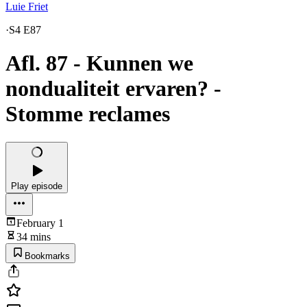
Luie Friet
·
S4 E87
Afl. 87 - Kunnen we
nondualiteit ervaren? -
Stomme reclames
Play episode
February 1
34 mins
Bookmarks