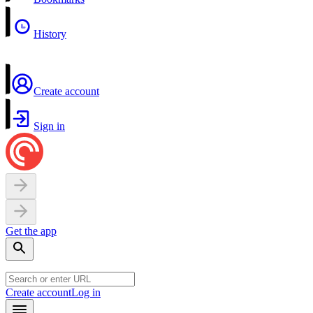
History
Create account
Sign in
Get the app
Create account
Log in