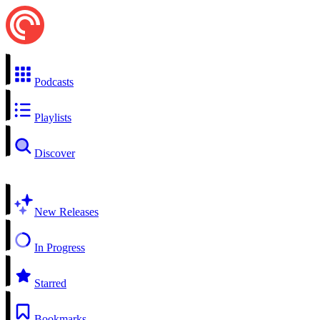
Podcasts
Playlists
Discover
New Releases
In Progress
Starred
Bookmarks