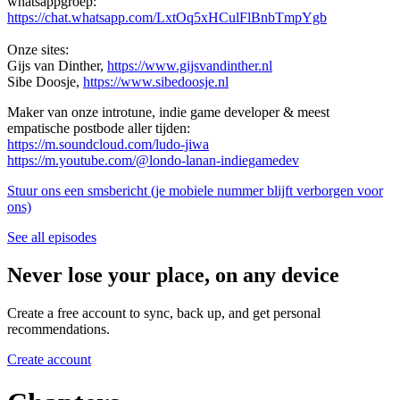
whatsappgroep:
https://chat.whatsapp.com/LxtOq5xHCulFlBnbTmpYgb
Onze sites:
Gijs van Dinther,
https://www.gijsvandinther.nl
Sibe Doosje,
https://www.sibedoosje.nl
Maker van onze introtune, indie game developer & meest
empatische postbode aller tijden:
https://m.soundcloud.com/ludo-jiwa
https://m.youtube.com/@londo-lanan-indiegamedev
Stuur ons een smsbericht (je mobiele nummer blijft verborgen voor
ons)
See all episodes
Never lose your place, on any device
Create a free account to sync, back up, and get personal
recommendations.
Create account