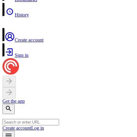
History
Create account
Sign in
Get the app
Create account
Log in