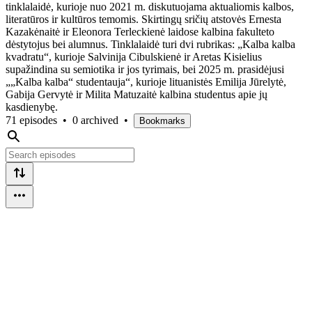
tinklalaidė, kurioje nuo 2021 m. diskutuojama aktualiomis kalbos,
literatūros ir kultūros temomis. Skirtingų sričių atstovės Ernesta
Kazakėnaitė ir Eleonora Terleckienė laidose kalbina fakulteto
dėstytojus bei alumnus. Tinklalaidė turi dvi rubrikas: „Kalba kalba
kvadratu“, kurioje Salvinija Cibulskienė ir Aretas Kisielius
supažindina su semiotika ir jos tyrimais, bei 2025 m. prasidėjusi
„„Kalba kalba“ studentauja“, kurioje lituanistės Emilija Jūrelytė,
Gabija Gervytė ir Milita Matuzaitė kalbina studentus apie jų
kasdienybę.
71 episodes
•
0 archived
•
Bookmarks