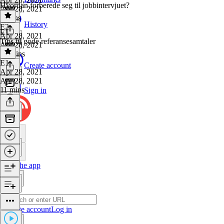
Hvordan forberede seg til jobbintervjuet?
Apr 28, 2021
7 mins
History
E2
·
E1
Apr 28, 2021
Tips til gode referansesamtaler
Apr 28, 2021
13 mins
E1
·
Create account
Apr 28, 2021
Apr 28, 2021
11 mins
Sign in
Get the app
Create account
Log in