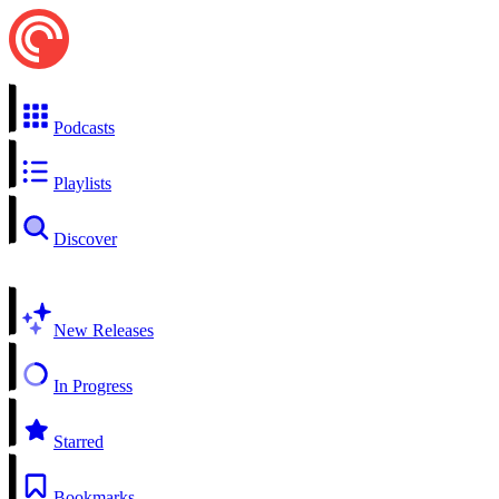
Podcasts
Playlists
Discover
New Releases
In Progress
Starred
Bookmarks