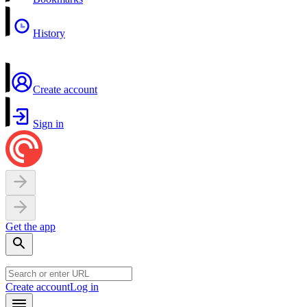
History
Create account
Sign in
Get the app
Create account
Log in