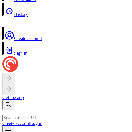
History
Create account
Sign in
Get the app
Create account
Log in