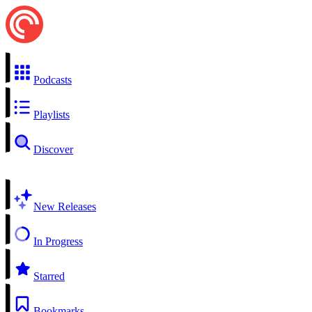
Podcasts
Playlists
Discover
New Releases
In Progress
Starred
Bookmarks