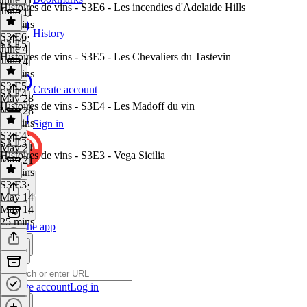
Histoires de vins - S3E6 - Les incendies d'Adelaide Hills
June 11
35 mins
History
S3 E6
·
S3 E5
June 4
Histoires de vins - S3E5 - Les Chevaliers du Tastevin
June 4
20 mins
S3 E5
·
Create account
S3 E4
May 28
Histoires de vins - S3E4 - Les Madoff du vin
May 28
20 mins
Sign in
S3 E4
·
S3 E3
May 21
Histoires de vins - S3E3 - Vega Sicilia
May 21
32 mins
S3 E3
·
May 14
May 14
25 mins
Get the app
Create account
Log in