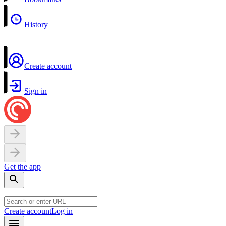
History
Create account
Sign in
Get the app
Create account
Log in