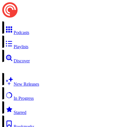
Podcasts
Playlists
Discover
New Releases
In Progress
Starred
Bookmarks