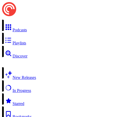
Podcasts
Playlists
Discover
New Releases
In Progress
Starred
Bookmarks