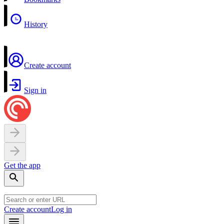
History
Create account
Sign in
Get the app
Create account
Log in