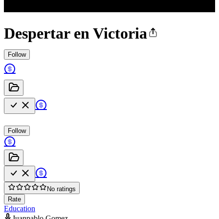
Despertar en Victoria
Follow
Follow
No ratings
Rate
Education
Juanpablo Gomez