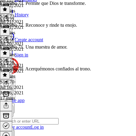
Episodio 73. Permite que Dios te transforme.
Jul 22, 2021
22 mins
History
S1 E73
·
S1 E72
Jul 21, 2021
Episodio 72. Reconoce y rinde tu enojo.
Jul 21, 2021
27 mins
S1 E72
·
Create account
S1 E71
Jul 20, 2021
Episodio 71. Una muestra de amor.
Jul 20, 2021
20 mins
Sign in
S1 E71
·
S1 E70
Jul 19, 2021
Episodio 70. Acerquémonos confiados al trono.
Jul 19, 2021
19 mins
S1 E70
·
Jul 16, 2021
Jul 16, 2021
17 mins
Get the app
Create account
Log in