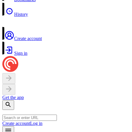
History
Create account
Sign in
Get the app
Create account
Log in