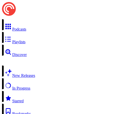
Podcasts
Playlists
Discover
New Releases
In Progress
Starred
Bookmarks