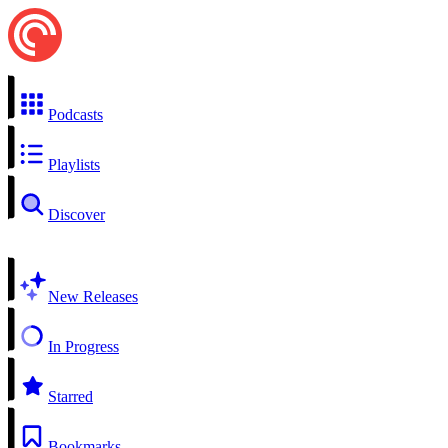
Podcasts
Playlists
Discover
New Releases
In Progress
Starred
Bookmarks