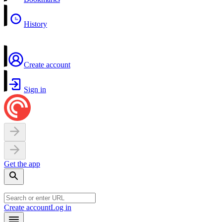
History
Create account
Sign in
Get the app
Create account
Log in