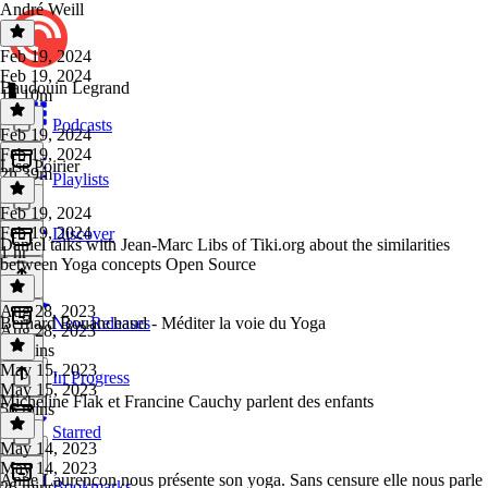
André Weill
Feb 19, 2024
Feb 19, 2024
Baudouin Legrand
1h 10m
Podcasts
Feb 19, 2024
Feb 19, 2024
Lise Poirier
2h 39m
Playlists
Feb 19, 2024
Feb 19, 2024
Discover
Daniel talks with Jean-Marc Libs of Tiki.org about the similarities
1 hr
between Yoga concepts Open Source
Aug 28, 2023
Bernard Bouanchaud - Méditer la voie du Yoga
New Releases
Aug 28, 2023
28 mins
May 15, 2023
In Progress
May 15, 2023
Micheline Flak et Francine Cauchy parlent des enfants
56 mins
Starred
May 14, 2023
May 14, 2023
Anne Laurencon nous présente son yoga. Sans censure elle nous parle
Bookmarks
26 mins