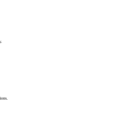
y.
ions.