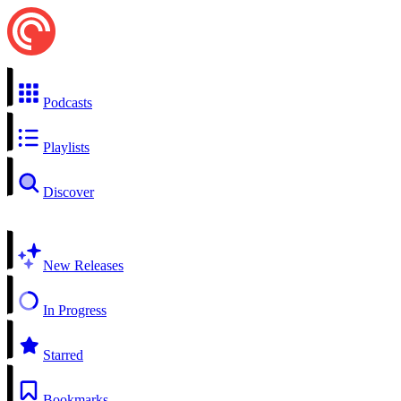
Podcasts
Playlists
Discover
New Releases
In Progress
Starred
Bookmarks