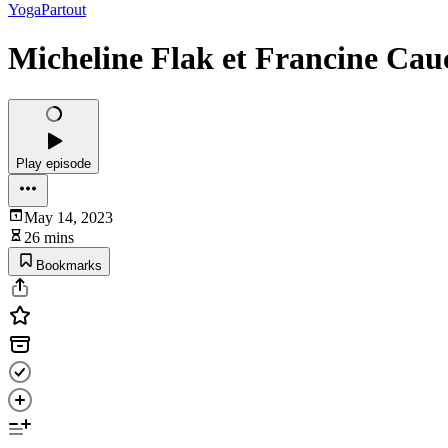
YogaPartout
Micheline Flak et Francine Cauc
Play episode
May 14, 2023
26 mins
Bookmarks