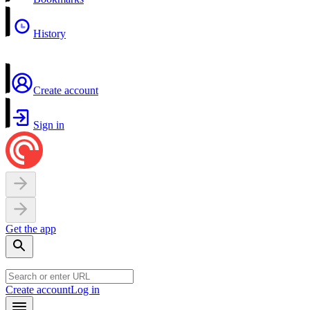
History
Create account
Sign in
Get the app
Create account
Log in