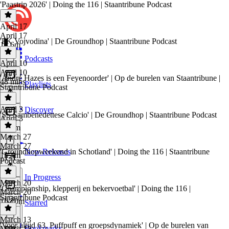
'Paastrip 2026' | Doing the 116 | Staantribune Podcast
April 17
April 17
'FK Vojvodina' | De Groundhop | Staantribune Podcast
1h 6m
Podcasts
April 10
April 10
'André Hazes is een Feyenoorder' | Op de burelen van Staantribune |
48 mins
Playlists
Staantribune Podcast
April 3
Discover
'SS Sambenedettese Calcio' | De Groundhop | Staantribune Podcast
April 3
1h 4m
March 27
March 27
'Groundhopweekend in Schotland' | Doing the 116 | Staantribune
New Releases
1h 4m
Podcast
In Progress
March 20
'Championship, klepperij en bekervoetbal' | Doing the 116 |
March 20
Staantribune Podcast
1h 20m
Starred
March 13
'Voor altijd 63, Puffpuff en groepsdynamiek' | Op de burelen van
Bookmarks
March 13