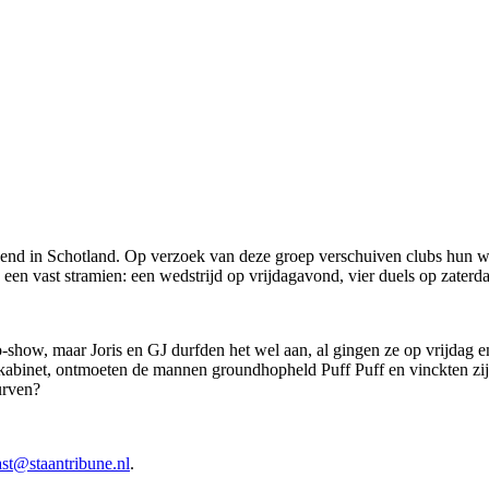
 in Schotland. Op verzoek van deze groep verschuiven clubs hun wed
een vast stramien: een wedstrijd op vrijdagavond, vier duels op zaterd
o-show, maar Joris en GJ durfden het wel aan, al gingen ze op vrijdag
abinet, ontmoeten de mannen groundhopheld Puff Puff en vinckten zij 
urven?
odcast@staantribune.nl⁠⁠⁠⁠⁠⁠⁠⁠
⁠⁠.