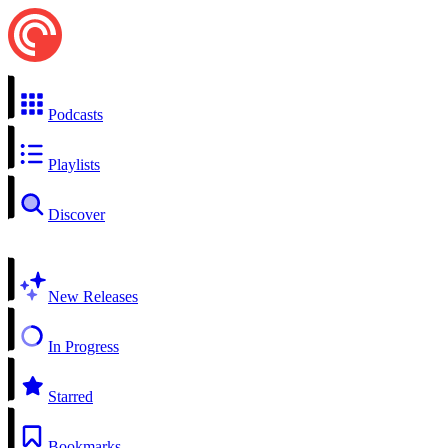
Podcasts
Playlists
Discover
New Releases
In Progress
Starred
Bookmarks