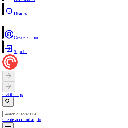
History
Create account
Sign in
Get the app
Create account
Log in