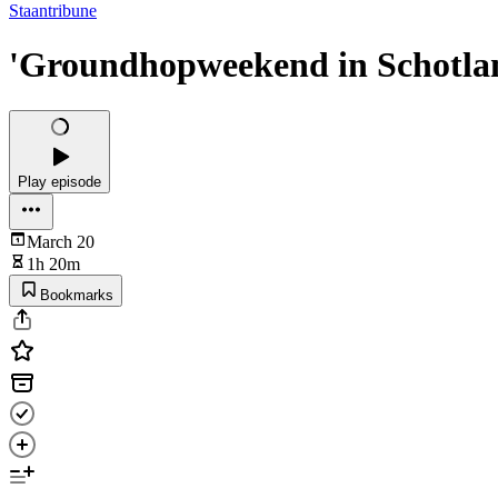
Staantribune
'Groundhopweekend in Schotland
Play episode
March 20
1h 20m
Bookmarks