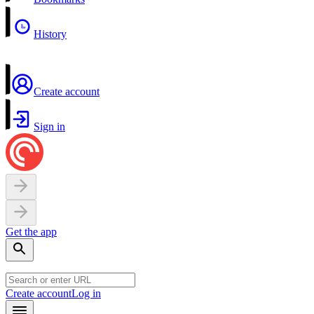
History
Create account
Sign in
Get the app
Create account
Log in