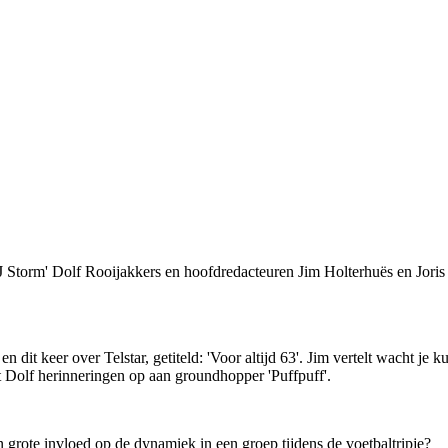
J Storm' Dolf Rooijakkers en hoofdredacteuren Jim Holterhuës en Joris 
 dit keer over Telstar, getiteld: 'Voor altijd 63'. Jim vertelt wacht je 
lt Dolf herinneringen op aan groundhopper 'Puffpuff'.
 grote invloed op de dynamiek in een groep tijdens de voetbaltripje?