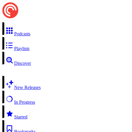
Podcasts
Playlists
Discover
New Releases
In Progress
Starred
Bookmarks