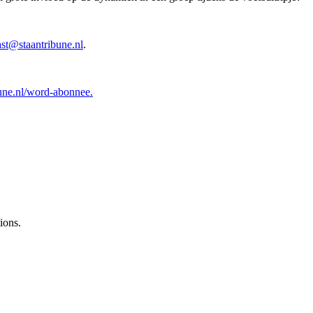
odcast@staantribune.nl⁠⁠⁠⁠⁠⁠⁠
⁠⁠.
ntribune.nl/word-abonnee.⁠
ions.