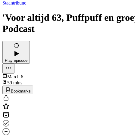
Staantribune
'Voor altijd 63, Puffpuff en gr
Podcast
Play episode
March 6
59 mins
Bookmarks