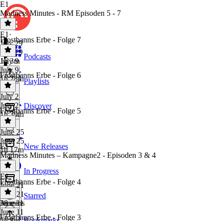
E1
Madness Minutes - RM Episoden 5 - 7
E1
·
Frostbanns Erbe - Folge 7
July 29
July 29
Podcasts
1h 3m
July 9
July 9
Frostbanns Erbe - Folge 6
1h 28m
Playlists
July 2
July 2
Discover
Frostbanns Erbe - Folge 5
1h 39m
June 25
June 25
E1
New Releases
1h 17m
Madness Minutes – Kampagne2 - Episoden 3 & 4
In Progress
E1
·
Frostbanns Erbe - Folge 4
June 21
June 21
Starred
38 mins
June 11
June 11
Frostbanns Erbe - Folge 3
Bookmarks
2h 8m