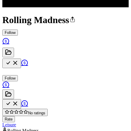
Rolling Madness
Follow
Follow
No ratings
Rate
Leisure
Rolling Madness