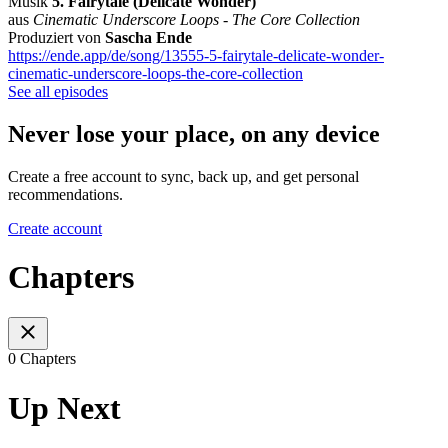
Musik
5. Fairytale (Delicate Wonder)
aus
Cinematic Underscore Loops - The Core Collection
Produziert von
Sascha Ende
https://ende.app/de/song/13555-5-fairytale-delicate-wonder-
cinematic-underscore-loops-the-core-collection
See all episodes
Never lose your place, on any device
Create a free account to sync, back up, and get personal
recommendations.
Create account
Chapters
0 Chapters
Up Next