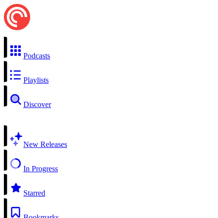
Podcasts
Playlists
Discover
New Releases
In Progress
Starred
Bookmarks