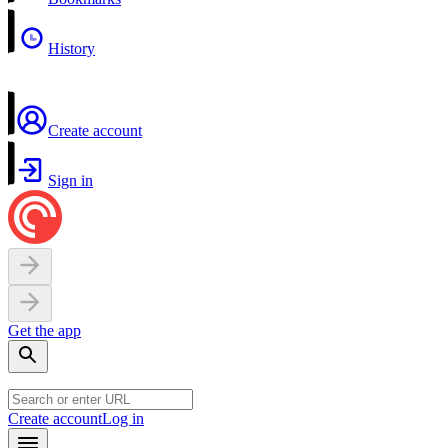
History
Create account
Sign in
Get the app
Create account
Log in