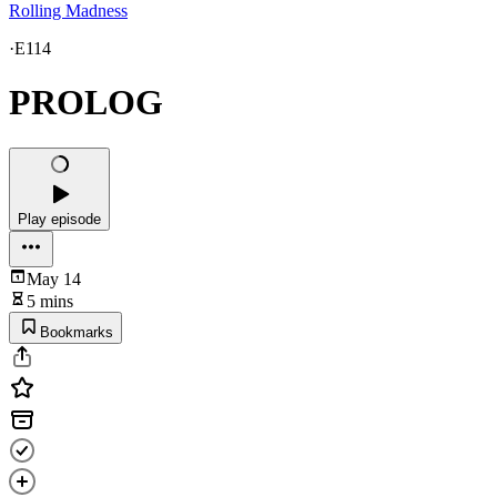
Rolling Madness
·
E114
PROLOG
Play episode
May 14
5 mins
Bookmarks