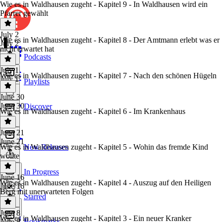
Wie es in Waldhausen zugeht - Kapitel 9 - In Waldhausen wird ein
Pfarrer gewählt
July 2
Wie es in Waldhausen zugeht - Kapitel 8 - Der Amtmann erlebt was er
July 2
nicht erwartet hat
Podcasts
July 1
Wie es in Waldhausen zugeht - Kapitel 7 - Nach den schönen Hügeln
July 1
Playlists
June 30
June 30
Discover
Wie es in Waldhausen zugeht - Kapitel 6 - Im Krankenhaus
June 21
June 21
Wie es in Waldhausen zugeht - Kapitel 5 - Wohin das fremde Kind
New Releases
wollte
In Progress
June 16
Wie es in Waldhausen zugeht - Kapitel 4 - Auszug auf den Heiligen
June 16
Berg mit unerwarteten Folgen
Starred
June 8
Wie es in Waldhausen zugeht - Kapitel 3 - Ein neuer Kranker
Bookmarks
June 8