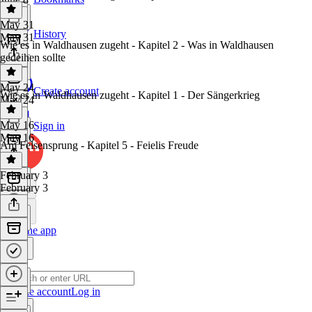
May 31
History
May 31
Wie es in Waldhausen zugeht - Kapitel 2 - Was in Waldhausen
gedeihen sollte
May 24
Create account
Wie es in Waldhausen zugeht - Kapitel 1 - Der Sängerkrieg
May 24
May 16
Sign in
May 16
Am Felsensprung - Kapitel 5 - Feielis Freude
February 3
February 3
Get the app
Create account
Log in