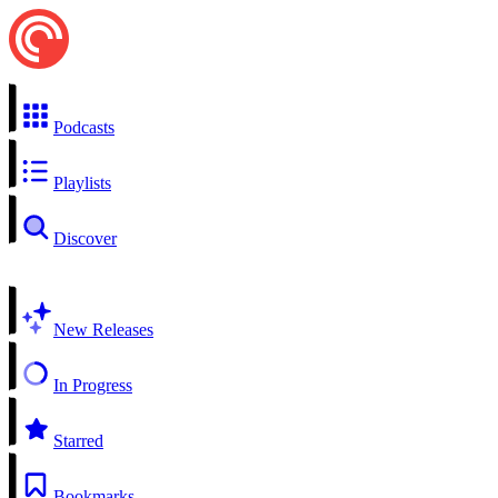
Podcasts
Playlists
Discover
New Releases
In Progress
Starred
Bookmarks