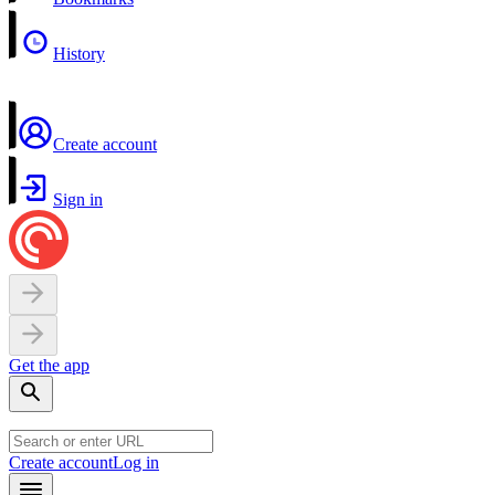
History
Create account
Sign in
Get the app
Create account
Log in