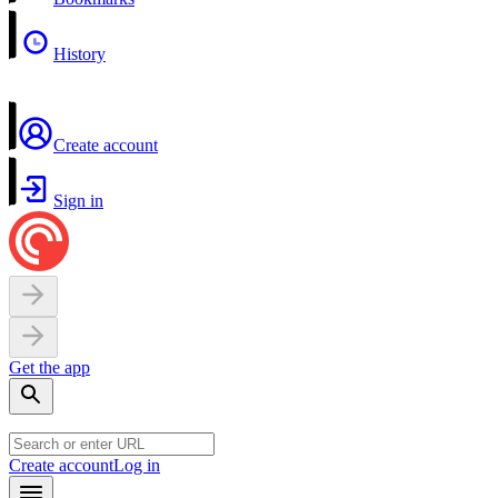
History
Create account
Sign in
Get the app
Create account
Log in