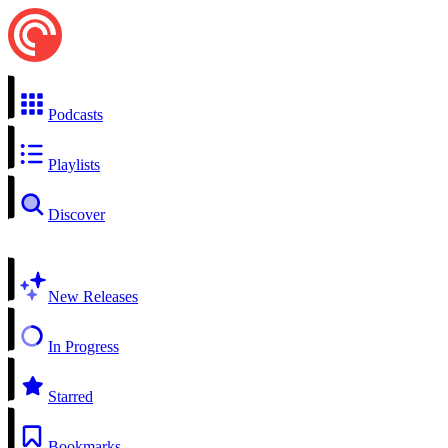
Podcasts
Playlists
Discover
New Releases
In Progress
Starred
Bookmarks