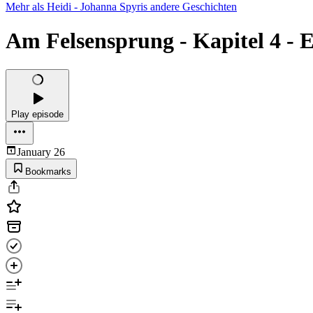
Mehr als Heidi - Johanna Spyris andere Geschichten
Am Felsensprung - Kapitel 4 - E
Play episode
January 26
Bookmarks