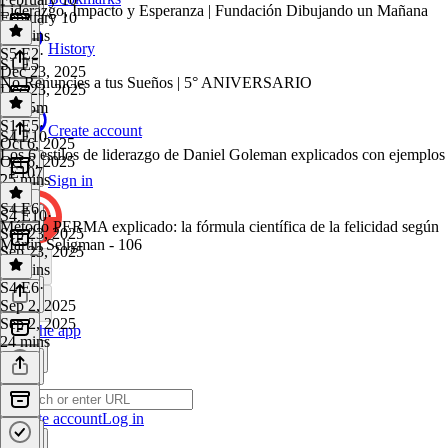
Liderazgo, Impacto y Esperanza | Fundación Dibujando un Mañana
February 10
17 mins
History
S5 E2
·
S1 E5
Dec 23, 2025
No Renuncies a tus Sueños | 5° ANIVERSARIO
Dec 23, 2025
1h 15m
S1 E5
·
Create account
S4 E10
Oct 6, 2025
Los 6 estilos de liderazgo de Daniel Goleman explicados con ejemplos
Oct 6, 2025
- E107
25 mins
Sign in
S4 E6
S4 E10
·
Método PERMA explicado: la fórmula científica de la felicidad según
Sep 23, 2025
Martin Seligman - 106
Sep 23, 2025
16 mins
S4 E6
·
Sep 2, 2025
Sep 2, 2025
Get the app
24 mins
Create account
Log in