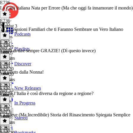
E736
La Città Italiana Nata per Errore (Ma che oggi fa innamorare il mondo)
E736
·
E735
August 3
10 Espressioni Familiari che ti Faranno Sembrare un Vero Italiano
August 3
Podcasts
9 mins
E735
·
E734
July 27
Playlists
Smetti di dire sempre GRAZIE! (Dì questo invece)
July 27
19 mins
E734
·
Discover
E733
July 20
Un saluto dalla Nonna!
July 20
13 mins
E733
·
E732
New Releases
July 13
Perché l’Italia è così diversa da regione a regione?
July 13
1 min
In Progress
E732
·
E731
July 6
La Breve (Ma Incredibile) Storia del Rinascimento Spiegata Semplice
July 6
Starred
17 mins
E731
·
E730
Bookmarks
June 29