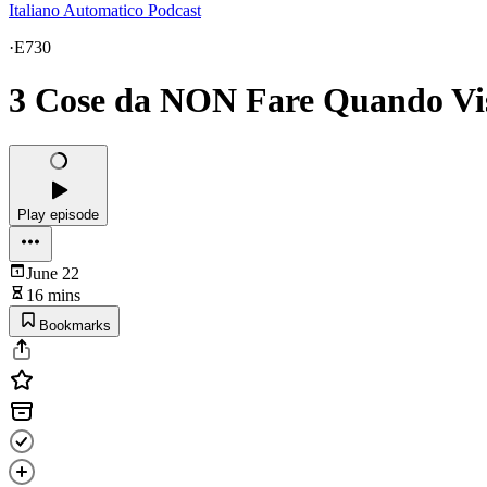
Italiano Automatico Podcast
·
E730
3 Cose da NON Fare Quando Visit
Play episode
June 22
16 mins
Bookmarks