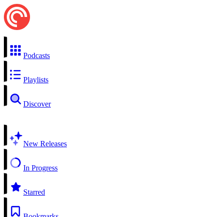
Podcasts
Playlists
Discover
New Releases
In Progress
Starred
Bookmarks