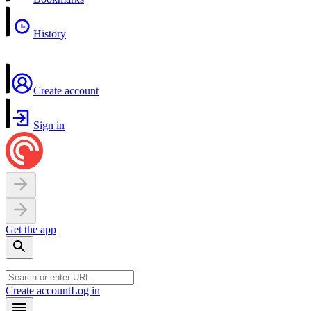
History
Create account
Sign in
Get the app
Create account
Log in