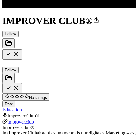
IMPROVER CLUB®
Follow
Follow
No ratings
Rate
Education
Improver Club®
improver.club
Improver Club®
Im Improver Club® geht es um mehr als nur digitales Marketing – es 