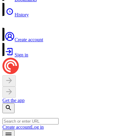
History
Create account
Sign in
Get the app
Create account
Log in