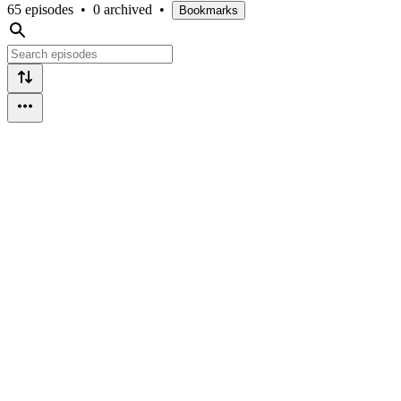
65 episodes
•
0 archived
•
Bookmarks