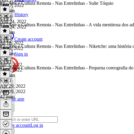
#4 - Arte e Cultura Remota - Nas Entrelinhas - Suíte Tóquio
Nov 7, 2022
24 mins
History
S3 E4
·
S3 E3
Aug 24, 2022
#3 - Arte e Cultura Remota - Nas Entrelinhas - A vida mentirosa dos ad
Aug 24, 2022
29 mins
S3 E3
·
Create account
S3 E2
Jul 18, 2022
#2 - Arte e Cultura Remota - Nas Entrelinhas - Niketche: uma história 
Jul 18, 2022
45 mins
Sign in
S3 E2
·
S3 E1
Jun 3, 2022
#1 - Arte e Cultura Remota - Nas Entrelinhas - Pequena coreografia do
Jun 3, 2022
39 mins
S3 E1
·
Apr 29, 2022
Apr 29, 2022
42 mins
Get the app
Create account
Log in