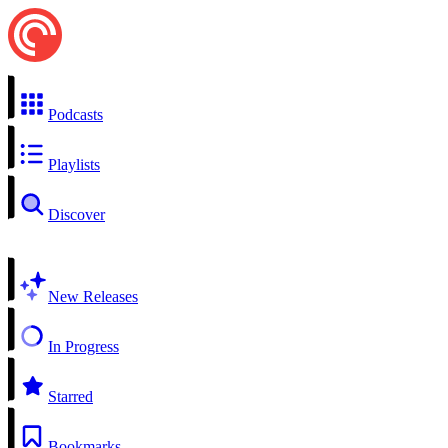
Podcasts
Playlists
Discover
New Releases
In Progress
Starred
Bookmarks