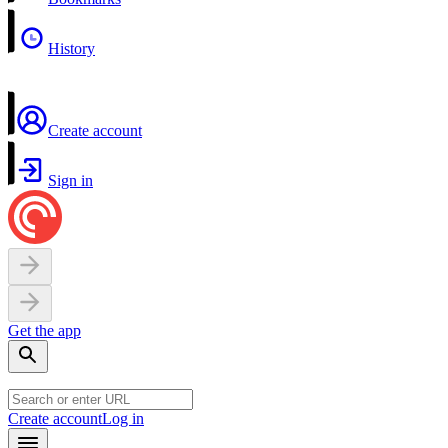
History
Create account
Sign in
Get the app
Create account
Log in